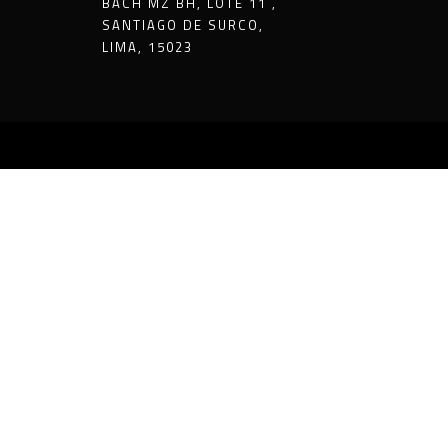
BACH MZ BH, LOTE 11 ,
SANTIAGO DE SURCO,
LIMA, 15023