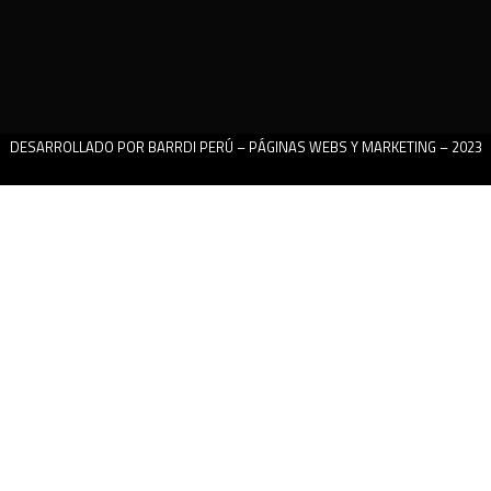
DESARROLLADO POR BARRDI PERÚ – PÁGINAS WEBS Y MARKETING – 2023