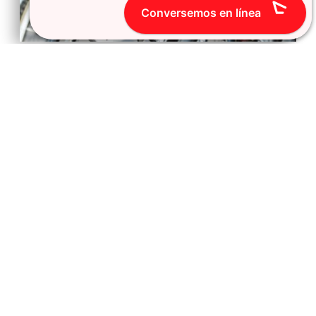
Conversemos en línea
MISIÓN
PERUTRIATHLETES tiene la misión de crear nuevos
estándares en la competición, formato y equipamiento
para eventos deportivos. La calidad es un componente vital
en el desarrollo y solo eventos con alta calidad satisfacen
las necesidades de los competidores , auspiciadores, la
industria del deporte y el público en general.
PERUTRIATHLETES esta dispuesto a trabajar en conjunto,
en busca del éxito, así como promover la sana competencia
deportiva, recreación al aire libre y un estilo de vida
saludable dentro del deporte para nuestra comodidad.